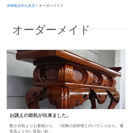
木崎勉法衣仏具店
>
オーダーメイド
オーダーメイド
お誂えの前机が出来ました。
数か月前よりお客様から、「内陣の須弥壇とのバランスから、通
常高より少し背高い前…