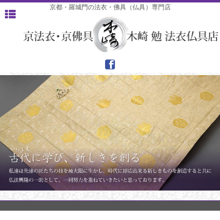
京都・羅城門の法衣・佛具（仏具）専門店