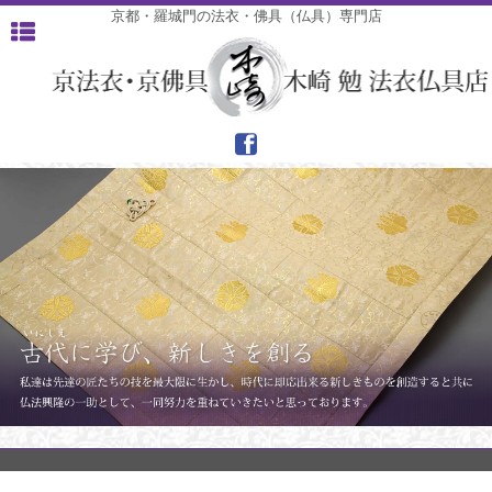
京都・羅城門の法衣・佛具（仏具）専門店