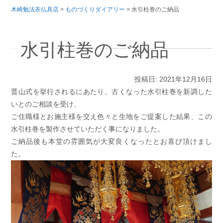
木崎勉法衣仏具店
>
ものづくりダイアリー
>
水引柱巻のご納品
水引柱巻のご納品
投稿日: 2021年12月16日
晋山式を挙行されるにあたり、古くなった水引柱巻を新調した
いとのご相談を受け、
ご住職様とお施主様を交え色々と生地をご提案した結果、この
水引柱巻を製作させていただく事になりました。
ご納品後も本堂の雰囲気が大変良くなったとお喜び頂けまし
た。