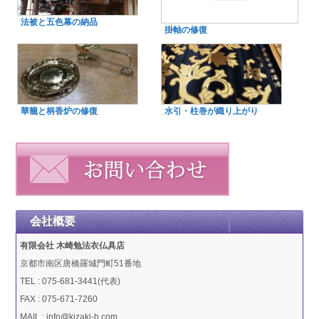
法被と五色幕の納品
掛軸の修復
華籠と柄香炉の修復
水引・柱巻が織り上がり
会社概要
有限会社 木崎勉法衣仏具店
京都市南区唐橋羅城門町51番地
TEL : 075-681-3441(代表)
FAX : 075-671-7260
MAIL : info@kizaki-h.com