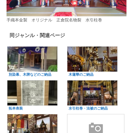
手織本金製 オリジナル 正倉院名物裂 水引柱巻
同ジャンル・関連ページ
別染幕、木牌などのご納品
木蓮華のご納品
拓本表装
水引柱巻・法被のご納品