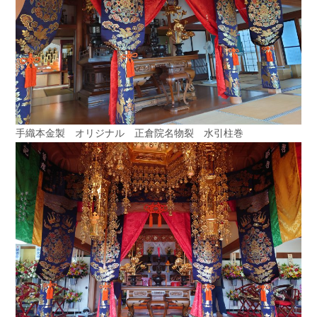
手織本金製 オリジナル 正倉院名物裂 水引柱巻