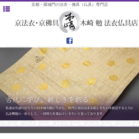
京都・羅城門の法衣・佛具（仏具）専門店