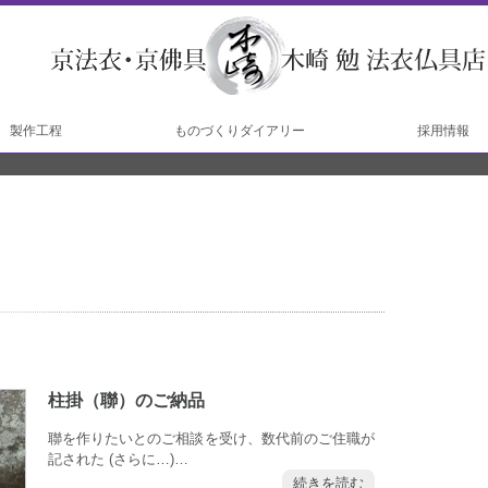
製作工程
ものづくりダイアリー
採用情報
工程
工程
柱掛（聯）のご納品
聯を作りたいとのご相談を受け、数代前のご住職が
記された (さらに…)…
続きを読む