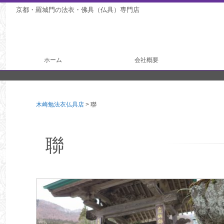
京都・羅城門の法衣・佛具（仏具）専門店
ホーム
会社概要
法衣製作
仏具製作
木崎勉法衣仏具店
>
聯
聯