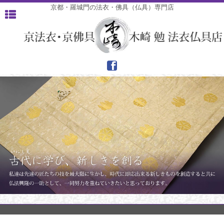
京都・羅城門の法衣・佛具（仏具）専門店