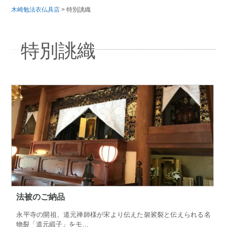
木崎勉法衣仏具店
>
特別誂織
特別誂織
法被のご納品
永平寺の開祖、道元禅師様が宋より伝えた袈裟裂と伝えられる名
物裂「道元緞子」をモ…