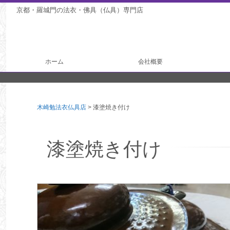
京都・羅城門の法衣・佛具（仏具）専門店
ホーム
会社概要
法衣製作
仏具製作
木崎勉法衣仏具店
>
漆塗焼き付け
漆塗焼き付け