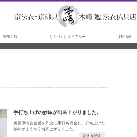
製作工程
ものづくりダイアリー
採用情報
工程
工程
手打ち上げの妙鉢が出来上がりました。
黄銅厚地合金板を丹念に手打ち鍛金し、打ち上げた
妙鉢がようやく出来上がりました。 …
続きを読む