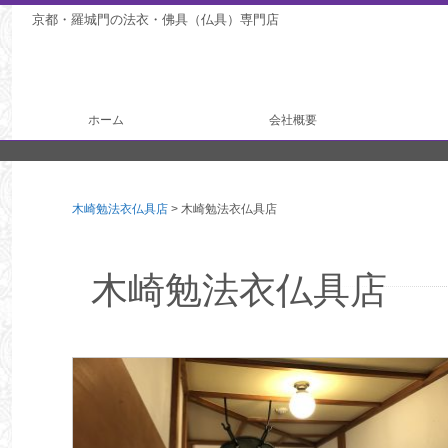
京都・羅城門の法衣・佛具（仏具）専門店
ホーム
会社概要
法衣製作
仏具製作
木崎勉法衣仏具店
>
木崎勉法衣仏具店
木崎勉法衣仏具店