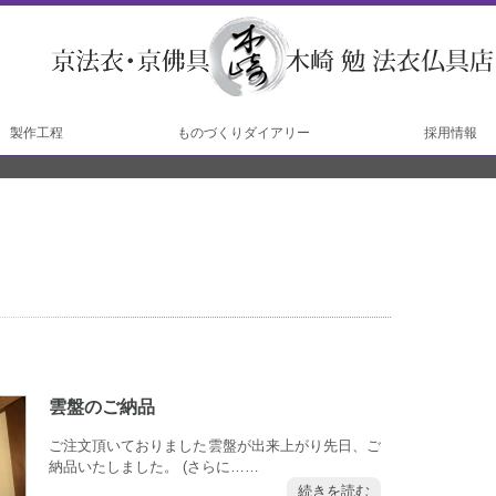
製作工程
ものづくりダイアリー
採用情報
工程
工程
雲盤のご納品
ご注文頂いておりました雲盤が出来上がり先日、ご
納品いたしました。 (さらに……
続きを読む