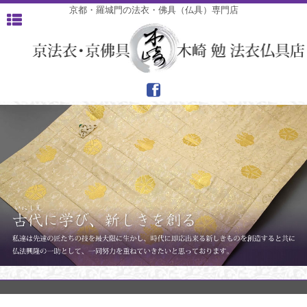
京都・羅城門の法衣・佛具（仏具）専門店