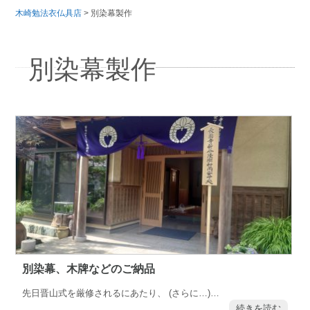
木崎勉法衣仏具店
>
別染幕製作
別染幕製作
別染幕、木牌などのご納品
先日晋山式を厳修されるにあたり、 (さらに…)…
続きを読む