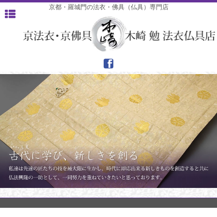
京都・羅城門の法衣・佛具（仏具）専門店