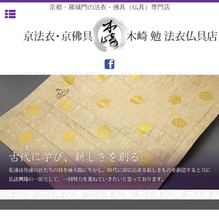
京都・羅城門の法衣・佛具（仏具）専門店