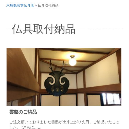
木崎勉法衣仏具店
>
仏具取付納品
仏具取付納品
雲盤のご納品
ご注文頂いておりました雲盤が出来上がり先日、ご納品いたしま
した。 (さらに……