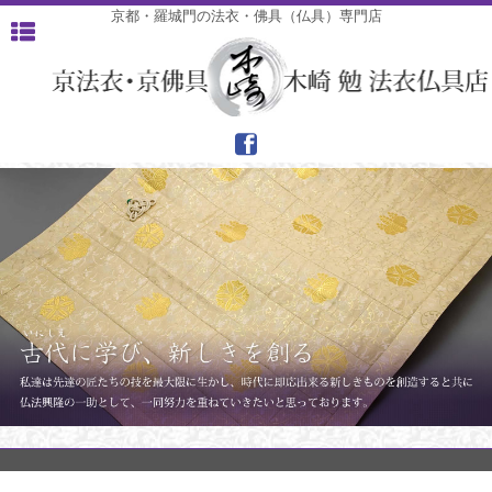
京都・羅城門の法衣・佛具（仏具）専門店