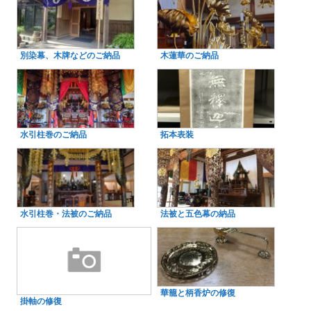
別染幕、木牌などのご納品
木蓮華のご納品
水引柱巻のご納品
拓本表装
水引柱巻・法被のご納品
法被と五色幕の納品
華籠と柄香炉の修復
掛軸の修復