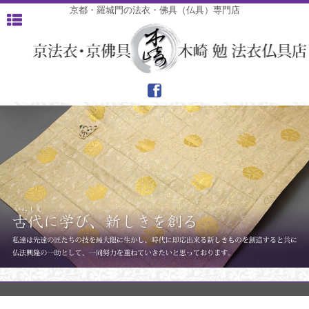
京都・羅城門の法衣・佛具（仏具）専門店