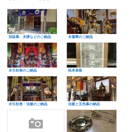
別染幕、木牌などのご納品
木蓮華のご納品
水引柱巻のご納品
拓本表装
水引柱巻・法被のご納品
法被と五色幕の納品