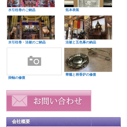
水引柱巻のご納品
拓本表装
水引柱巻・法被のご納品
法被と五色幕の納品
華籠と柄香炉の修復
掛軸の修復
会社概要