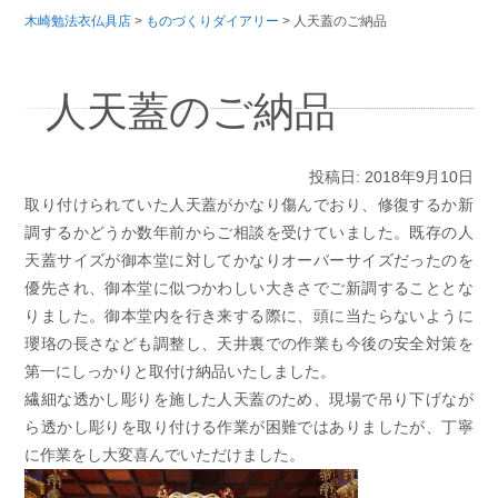
木崎勉法衣仏具店
>
ものづくりダイアリー
>
人天蓋のご納品
人天蓋のご納品
投稿日: 2018年9月10日
取り付けられていた人天蓋がかなり傷んでおり、修復するか新
調するかどうか数年前からご相談を受けていました。既存の人
天蓋サイズが御本堂に対して
かなりオーバーサイズだったのを
優先され、御本堂に似つかわしい大きさでご新調することとな
りました。御本堂内を行き来する際に、頭に当たらないように
瓔珞の長さなども調整し、天井裏での作業も今後の安全対策を
第一にしっかりと取付け納品いたしました。
繊細な透かし彫りを施した人天蓋のため、現場で吊り下げなが
ら透かし彫りを取り付ける作業が困難ではありましたが、丁寧
に作業をし大変喜んでいただけました。