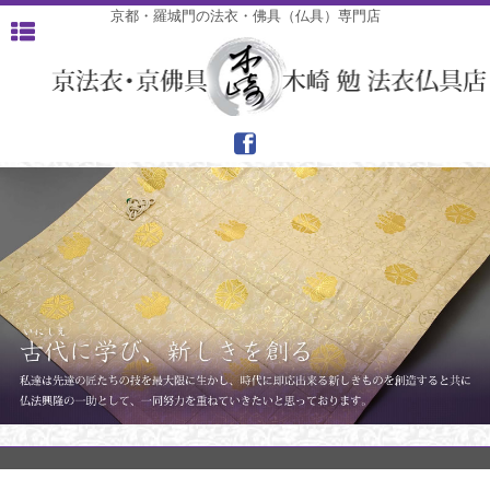
京都・羅城門の法衣・佛具（仏具）専門店