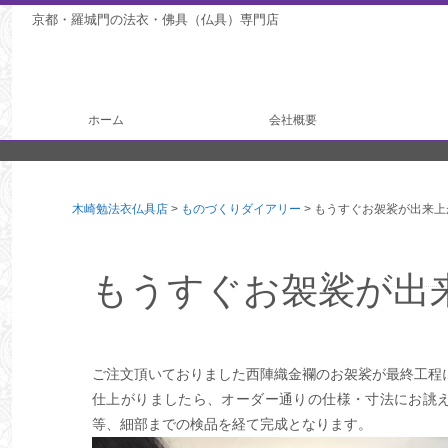
京都・羅城門の法衣・佛具（仏具）専門店
ホーム
会社概要
法衣製作
仏具製作
木崎勉法衣仏具店
>
ものづくりダイアリー
>
もうすぐお袈裟が出来上
もうすぐお袈裟が出
ご注文頂いておりました西陣織金襴のお袈裟が最終工程
仕上がりましたら、オーダー通りの仕様・寸法にお誂
等、細部までの検品を経て完成となります。