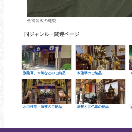
金襴袈裟の縫製
同ジャンル・関連ページ
別染幕、木牌などのご納品
木蓮華のご納品
水引柱巻・法被のご納品
法被と五色幕の納品