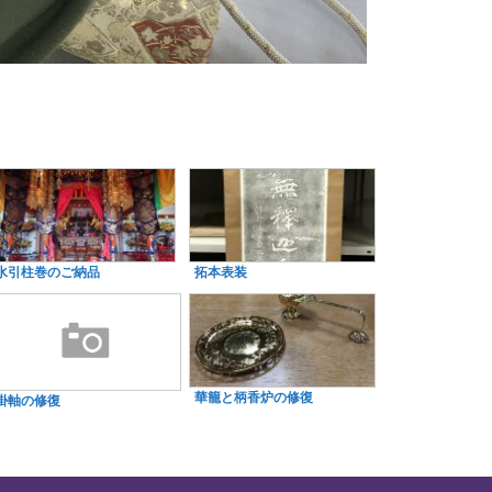
水引柱巻のご納品
拓本表装
華籠と柄香炉の修復
掛軸の修復