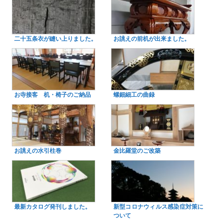
二十五条衣が縫い上りました。
お誂えの前机が出来ました。
お寺接客 机・椅子のご納品
螺鈿細工の曲録
お誂えの水引柱巻
金比羅堂のご改築
最新カタログ発刊しました。
新型コロナウィルス感染症対策に
ついて