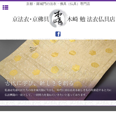
京都・羅城門の法衣・佛具（仏具）専門店