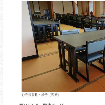
お寺接客机・椅子（客殿）