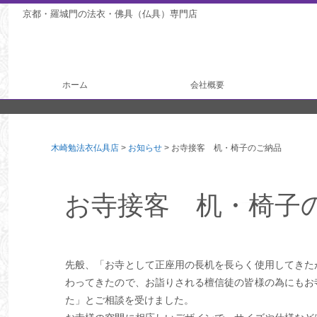
京都・羅城門の法衣・佛具（仏具）専門店
ホーム
会社概要
法衣製作
仏具製作
木崎勉法衣仏具店
>
お知らせ
>
お寺接客 机・椅子のご納品
お寺接客 机・椅子
先般、「お寺として正座用の長机を長らく使用してきた
わってきたので、お詣りされる檀信徒の皆様の為にもお
た」とご相談を受けました。